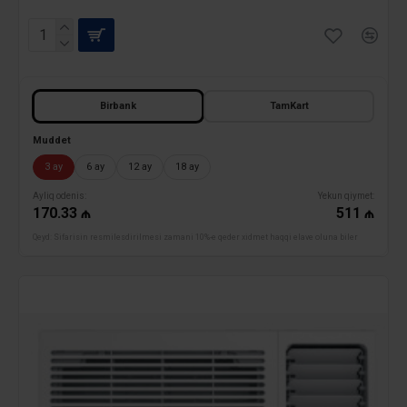
Birbank
TamKart
Muddet
3 ay
6 ay
12 ay
18 ay
Ayliq odenis:
Yekun qiymet:
170.33 ₼
511 ₼
Qeyd: Sifarisin resmilesdirilmesi zamani 10%-e qeder xidmet haqqi elave oluna biler