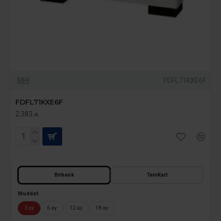
MHI
FDFL71KXE6F
FDFL71KXE6F
2,383 ₼
Birbank
TamKart
Muddet
3 ay
6 ay
12 ay
18 ay