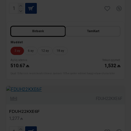
Birbank
TamKart
Muddet
3 ay
6 ay
12 ay
18 ay
Ayliq odenis:
Yekun qiymet:
510.67 ₼
1,532 ₼
Qeyd: Sifarisin resmilesdirilmesi zamani 10%-e qeder xidmet haqqi elave oluna biler
MHI
FDUH22KXE6F
FDUH22KXE6F
1,277 ₼