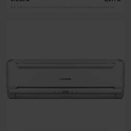
Qeyd: Sifarisin resmilesdirilmesi zamani 10%-e qeder xidmet haqqi elave oluna biler