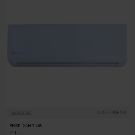
Euroklimat
EKSF-24HRİN8
EKSF-24HRİN8
511 ₼