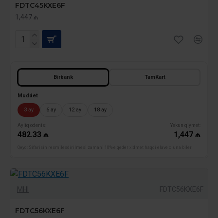
FDTC45KXE6F
1,447 ₼
Birbank
TamKart
Muddet
3 ay
6 ay
12 ay
18 ay
Ayliq odenis:
Yekun qiymet:
482.33 ₼
1,447 ₼
Qeyd: Sifarisin resmilesdirilmesi zamani 10%-e qeder xidmet haqqi elave oluna biler
MHI
FDTC56KXE6F
FDTC56KXE6F