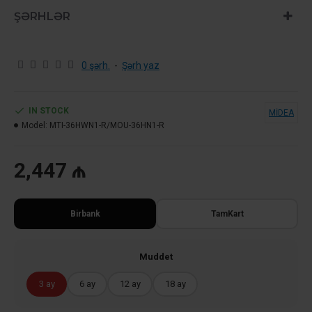
ŞƏRHLƏR
0 şərh.
-
Şərh yaz
IN STOCK
MİDEA
Model:
MTI-36HWN1-R/MOU-36HN1-R
2,447 ₼
Birbank
TamKart
Muddet
3 ay
6 ay
12 ay
18 ay