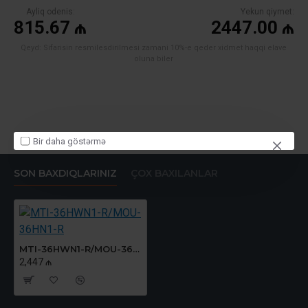
Ayliq odenis:
Yekun qiymet:
815.67 ₼
2447.00 ₼
Qeyd: Sifarisin resmilesdirilmesi zamani 10%-e qeder xidmet haqqi elave
oluna biler
Bir daha göstərmə
SON BAXDIQLARINIZ
ÇOX BAXILANLAR
MTI-36HWN1-R/MOU-36HN1-R
2,447 ₼