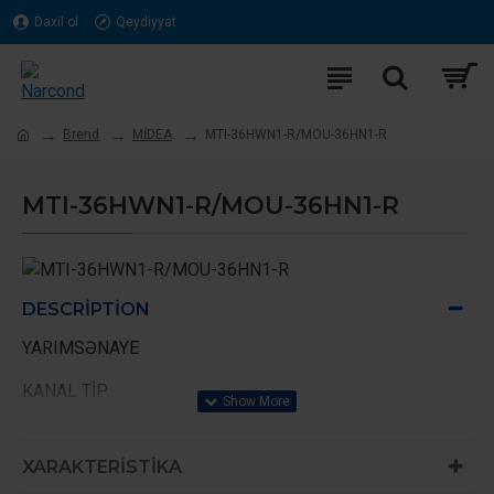
Daxil ol
Qeydiyyat
Brend
MİDEA
MTI-36HWN1-R/MOU-36HN1-R
MTI-36HWN1-R/MOU-36HN1-R
DESCRIPTION
YARIMSƏNAYE
KANAL TİP
İSTEHSALÇI ÖLKƏ - ÇİN
XARAKTERISTIKA
ZƏAMANƏT 1 İL