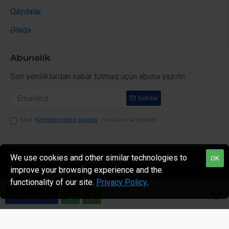
Qaydalar
Əlaqə
Abunəlik
Son yeniliklərdən xəbər tutmaq üçün abunə yazılın
Göndər
Mən
Konfidensiallıq siyasəti
-i oxudum və razıyam
We use cookies and other similar technologies to
OK
NARCOND MMC, VÖEN:1401987561 © 2022, Bütün
improve your browsing experience and the
Hüquqlar Qorunur
functionality of our site.
Privacy Policy
.
SƏBƏTƏ AT