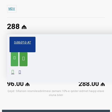
MDV
288 ₼
Birbank
TamKart
SƏBƏTƏ AT
Muddet
3 ay
6 ay
12 ay
18 ay
Ayliq odenis:
Yekun qiymet:
96.00 ₼
288.00 ₼
Qeyd: Sifarisin resmilesdirilmesi zamani 10%-e qeder xidmet haqqi elave
oluna biler