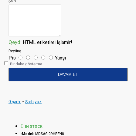
Şərh
Qeyd:
HTML etiketləri işləmir!
Reytinq
Pis
Yaxşı
Bir daha göstərmə
DAVAM ET
0 şərh.
-
Şərh yaz
IN STOCK
Model:
MDSAG-09HRFN8