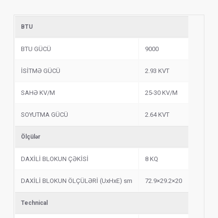
BTU
BTU GÜCÜ
9000
İSİTMƏ GÜCÜ
2.93 KVT
SAHƏ KV/M
25-30 KV/M
SOYUTMA GÜCÜ
2.64 KVT
Ölçülər
DAXİLİ BLOKUN ÇƏKİSİ
8 KQ
DAXİLİ BLOKUN ÖLÇÜLƏRİ (UxHxE) sm
72.9×29.2×20
Technical