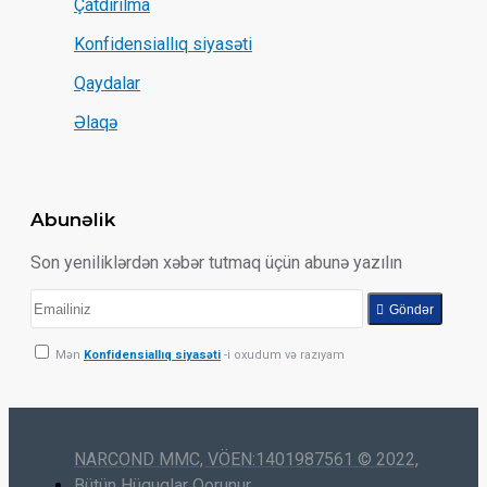
Çatdırılma
Konfidensiallıq siyasəti
Qaydalar
Əlaqə
Abunəlik
Son yeniliklərdən xəbər tutmaq üçün abunə yazılın
Göndər
Mən
Konfidensiallıq siyasəti
-i oxudum və razıyam
NARCOND MMC, VÖEN:1401987561 © 2022,
Bütün Hüquqlar Qorunur