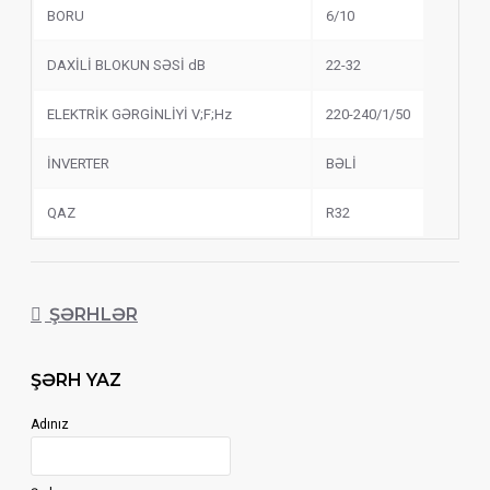
BORU
6/10
DAXİLİ BLOKUN SƏSİ dB
22-32
ELEKTRİK GƏRGİNLİYİ V;F;Hz
220-240/1/50
İNVERTER
BƏLİ
QAZ
R32
ŞƏRHLƏR
ŞƏRH YAZ
Adınız