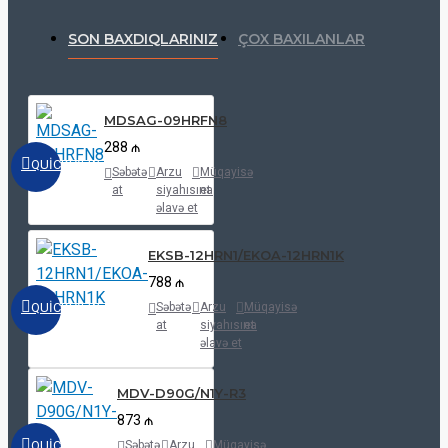
SON BAXDIQLARINIZ
ÇOX BAXILANLAR
MDSAG-09HRFN8
288 ₼
QUICKVIEW
Səbətə
Arzu
Müqayisə
at
siyahısına
et
əlavə et
EKSB-12HRN1/EKOA-12HRN1K
788 ₼
QUICKVIEW
Səbətə
Arzu
Müqayisə
at
siyahısına
et
əlavə et
MDV-D90G/N1Y-R3
873 ₼
QUICKVIEW
Səbətə
Arzu
Müqayisə