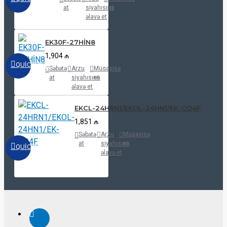
at
siyahısına
et
əlavə et
EK30F-27HİN8
1,904 ₼
QUICKVIEW
Səbətə
Arzu
Müqayisə
at
siyahısına
et
əlavə et
EKCL-24HRN1/EKOL-24HN1/EK-CQ4F
1,851 ₼
Səbətə
Arzu
Müqayisə
at
siyahısına
et
QUICKVIEW
əlavə et