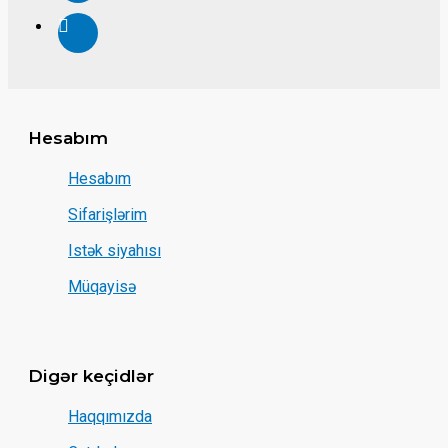
Hesabım
Hesabım
Sifarişlərim
Istək siyahısı
Müqayisə
Digər keçidlər
Haqqımızda