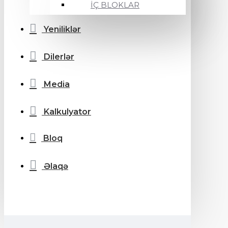
İÇ BLOKLAR
Yeniliklər
Dilerlər
Media
Kalkulyator
Bloq
Əlaqə