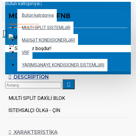
Bütün katrqoriya
MDSAG-09HRFN8
Bütün katrqoriya
0 ədəd - 0 ₼
MULTİ SPLİT SİSTEMLƏR
MƏİŞƏT KONDİSİONERLƏRİ
Səbətiniz boşdur!
VRF
YARIMSƏNAYE KONDİSİONER SİSTEMLƏRİ
DESCRIPTION
MULTİ SPLİT DAXİLİ BLOK
İSTEHSALÇI ÖLKƏ - ÇİN
ZƏMANƏT - 2 İL
XARAKTERISTIKA