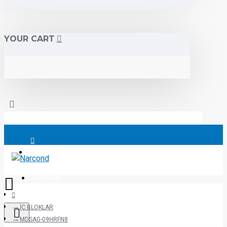
YOUR CART
Daxil ol
Qeydiyyat
İÇ BLOKLAR
MDSAG-09HRFN8