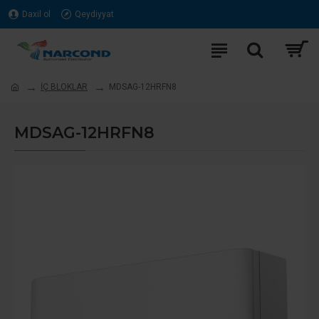
Daxil ol
Qeydiyyat
İÇ BLOKLAR
MDSAG-12HRFN8
MDSAG-12HRFN8