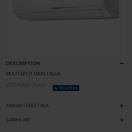
DESCRIPTION
MULTİ SPLİT DAXİLİ BLOK
İSTEHSALÇI ÖLKƏ - ÇİN
ZƏMANƏT - 2 İL
XARAKTERISTIKA
ŞƏRHLƏR