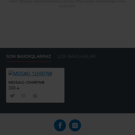
Qeyd: Sifarisin resmilesdirilmesi zamani 10%-e qeder xidmet haqqi elave
oluna biler
SON BAXDIQLARINIZ
ÇOX BAXILANLAR
MDSAG-12HRFN8
330 ₼