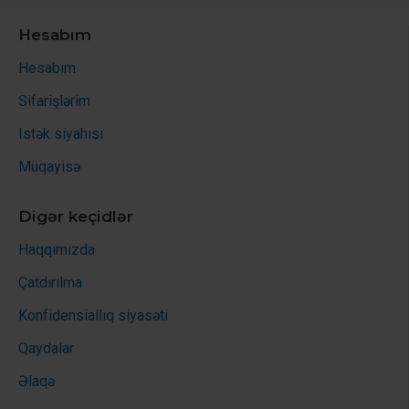
Hesabım
Hesabım
Sifarişlərim
Istək siyahısı
Müqayisə
Digər keçidlər
Haqqımızda
Çatdırılma
Konfidensiallıq siyasəti
Qaydalar
Əlaqə