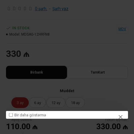
0 şərh.
-
Şərh yaz
IN STOCK
MDV
Model:
MDSAG-12HRFN8
330 ₼
Birbank
TamKart
Muddet
3 ay
6 ay
12 ay
18 ay
Bir daha göstərmə
Ayliq odenis:
Yekun qiymet:
110.00 ₼
330.00 ₼