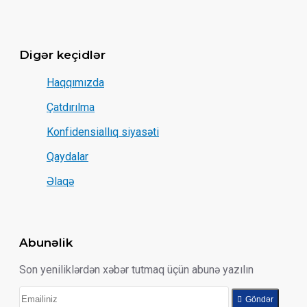
Digər keçidlər
Haqqımızda
Çatdırılma
Konfidensiallıq siyasəti
Qaydalar
Əlaqə
Abunəlik
Son yeniliklərdən xəbər tutmaq üçün abunə yazılın
Göndər