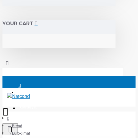
YOUR CART
Daxil ol
Qeydiyyat
Brend
Euroklimat