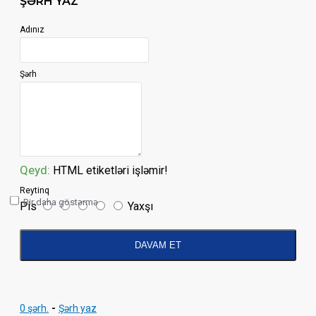
ŞƏRH YAZ
Adınız
Şərh
Qeyd:
HTML etiketləri işləmir!
Reytinq
Bir daha göstərmə
Pis
Yaxşı
DAVAM ET
0 şərh.
-
Şərh yaz