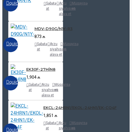
QUICKVIEW
Səbətə
Arzu
Müqayisə
at
siyahısına
et
əlavə et
MDV-D90G/N1Y-R3
873 ₼
QUICKVIEW
Səbətə
Arzu
Müqayisə
at
siyahısına
et
əlavə et
EK30F-27HİN8
1,904 ₼
QUICKVIEW
Səbətə
Arzu
Müqayisə
at
siyahısına
et
əlavə et
EKCL-24HRN1/EKOL-24HN1/EK-CQ4F
1,851 ₼
Səbətə
Arzu
Müqayisə
at
siyahısına
et
QUICKVIEW