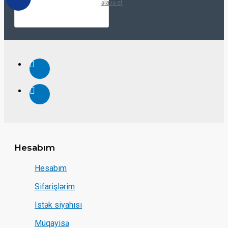
əlavə et
Hesabım
Hesabım
Sifarişlərim
Istək siyahısı
Müqayisə