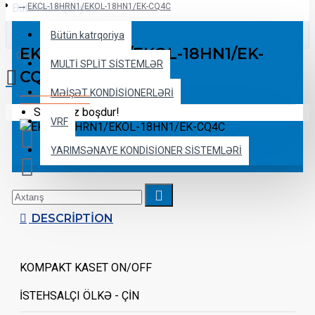
Bütün katrqoriya
EKCL-18HRN1/EKOL-18HN1/EK-CQ4C
Bütün katrqoriya
EKCL-18HRN1/EKOL-18HN1/EK-
0 ədəd - 0 ₼
MULTİ SPLİT SİSTEMLƏR
CQ4C
MƏİŞƏT KONDİSİONERLƏRİ
Səbətiniz boşdur!
VRF
YARIMSƏNAYE KONDİSİONER SİSTEMLƏRİ
DESCRIPTION
KOMPAKT KASET ON/OFF
İSTEHSALÇI ÖLKƏ - ÇİN