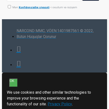
Mən
Konfidensiallıq siyasəti
-i oxudum və razıyam
NARCOND MMC, VÖEN:1401987561 © 2022,
Bütün Hüquqlar Qorunur
OK
We use cookies and other similar technologies to
improve your browsing experience and the
functionality of our site.
Privacy Policy
.