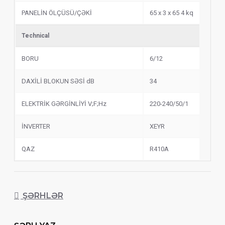
PANELİN ÖLÇÜSÜ/ÇƏKİ
65 x 3 x 65 4 kq
Technical
BORU
6/12
DAXİLİ BLOKUN SƏSİ dB
34
ELEKTRİK GƏRGİNLİYİ V;F;Hz
220-240/50/1
İNVERTER
XEYR
QAZ
R410A
ŞƏRHLƏR