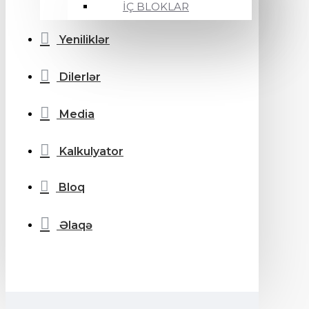
İÇ BLOKLAR
Yeniliklər
Dilerlər
Media
Kalkulyator
Bloq
Əlaqə