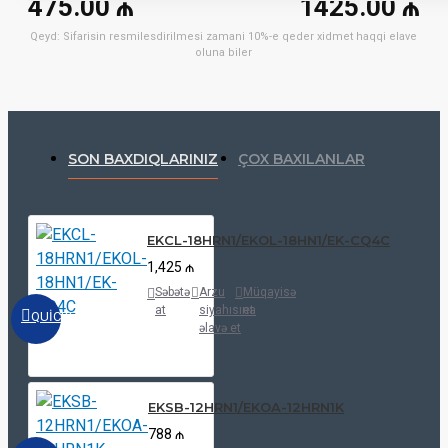
475.00 ₼
1425.00 ₼
Qeyd: Sifarisin resmilesdirilmesi zamani 10%-e qeder xidmet haqqi elave
oluna biler
SON BAXDIQLARINIZ
ÇOX BAXILANLAR
EKCL-18HRN1/EKOL-18HN1/EK-CQ4C
1,425 ₼
Səbətə
Arzu
Müqayisə
at
siyahısına
et
QUICKVIEW
əlavə et
EKSB-12HRN1/EKOA-12HRN1K
788 ₼