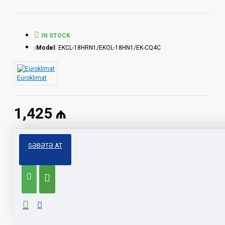
IN STOCK
Model:
EKCL-18HRN1/EKOL-18HN1/EK-CQ4C
Euroklimat
1,425 ₼
Birbank
TamKart
SƏBƏTƏ AT
Muddet
3 ay
6 ay
12 ay
18 ay
Ayliq odenis:
Yekun qiymet: