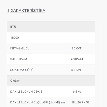
ZƏMANƏT - 1 İL
XARAKTERISTIKA
BTU
18000
İSİTMƏ GÜCÜ
5.6 KVT
SAHƏ KV/M
60 KV/M
SOYUTMA GÜCÜ
5.3 KVT
Ölçülər
DAXİLİ BLOKUN ÇƏKİSİ
16.5 kq
DAXİLİ BLOKUN ÖLÇÜLƏRİ (UxHxE) sm
58 x 26.7 x 58