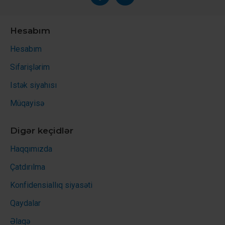
Hesabım
Hesabım
Sifarişlərim
Istək siyahısı
Müqayisə
Digər keçidlər
Haqqımızda
Çatdırılma
Konfidensiallıq siyasəti
Qaydalar
Əlaqə