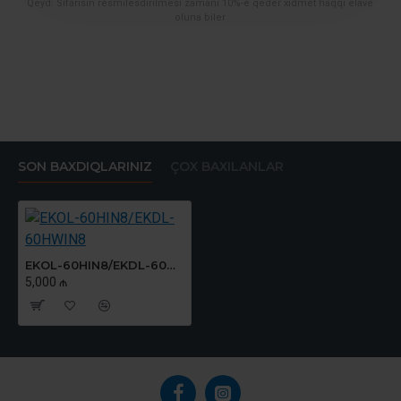
Qeyd: Sifarisin resmilesdirilmesi zamani 10%-e qeder xidmet haqqi elave
oluna biler
SON BAXDIQLARINIZ
ÇOX BAXILANLAR
EKOL-60HIN8/EKDL-60HWIN8
5,000 ₼